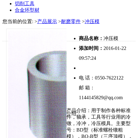
切削工具
合金环型材
您当前的位置:
>
产品展示
>
耐磨零件
>
冲压模
商品名称：
冲压模
添加时间：
2016-01-22
09:57:24
电 话：0550-7622122
邮 箱：
1144145829@qq.com
产品介绍：用于制作各种标准
介绍：
件，轴承，工具等行业用的冷
镦，冷冲，冷压模具。主要型
号：BD型（标准螺栓镦粗
模），BO-B型（三序顶模），