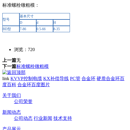
标准螺栓镦粗模：
基本尺寸
型号
D
d
H
BD型
7-86
0.5-66
8-35
浏览：
720
上一篇
无
下一篇
标准螺栓镦粗模
link
KVVP控制电缆
KX补偿导线
PC管
合金环
硬质合金环百
度百科
合金环百度图片
关于我们
公司荣誉
新闻动态
公司动态
行业新闻
技术支持
产品展示