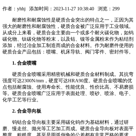
作者：
yhhj
添加时间：2023-11-27 10:38:40 浏览：
299
耐磨性和耐腐蚀性是硬质合金突出的特点之一，正因为其
强大的耐磨性和耐腐蚀性，硬质合金被广泛应用于工业领域。
从成分上来看，硬质合金主要由一个或多个耐火碳化物，如钨
碳化物、钛碳化物等粉末，以及钴、镍等金属粉末作为粘结剂
添加，经过冶金加工制造而成的合金材料。作为耐磨件使用的
硬质合金产品包括：喷嘴、机床导轨、阀门零件、密封件等。
1. 合金喷嘴
硬质合金喷嘴采用精密机械和硬质合金材料制成。其抗弯
强度可达2300N/mm，硬度可达HRA90度。硬质合金喷嘴的优
点包括耐腐蚀、使用寿命长、性能优良、性价比高、不易磨损
等。硬质合金喷嘴广泛应用于表面处理、喷砂、喷涂、电子、
化学工艺等行业。
2. 合金导向板
钨钴合金导向板主要采用碳化钨作为基础材料，通过研
磨、慢走丝、抛光等工艺加工而成。硬质合金导向板对表面平
整度、粗糙度，甚至是圆弧倒角的公差都有非常严格的要求，